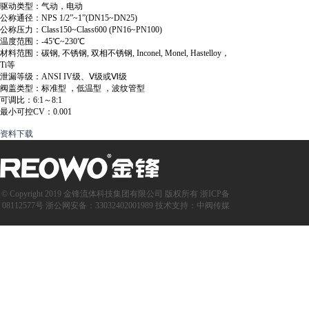
驱动类型
：
气动，电动
公称通径
：
NPS 1/2”~1”(DN15~DN25)
公称压力
：
Class150~Class600 (PN16~PN100)
温度范围
：
-45℃~230℃
材料范围：碳钢, 不锈钢, 双相不锈钢, Inconel, Monel, Hastelloy，
Ti等
泄漏等级：ANSI IV级、Ⅴ级或Ⅵ级
阀盖类型：标准型 ，低温型 ，波纹管型
可调比：6:1～8:1
最小可控CV
：
0.001
资料下载
© Copyright 2019 金锋流体科技集团有限公司 版权所有
浙ICP备
08112577号
浙公网安备：33032402001989
技术支持：
中阀传媒