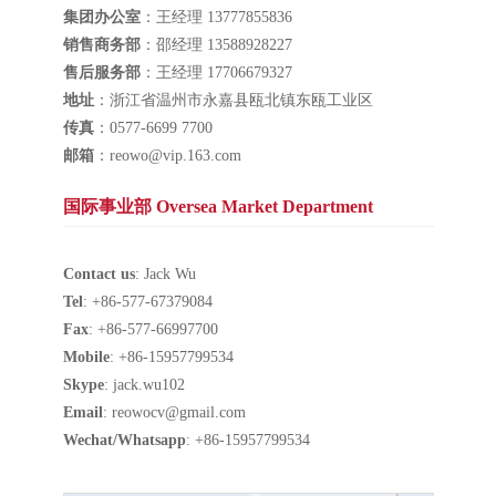
集团办公室
：王经理 13777855836
销售商务部
：邵经理 13588928227
售后服务部
：王经理 17706679327
地址
：浙江省温州市永嘉县瓯北镇东瓯工业区
传真
：0577-6699 7700
邮箱
：reowo@vip.163.com
国际事业部 Oversea Market Department
Contact us
: Jack Wu
Tel
: +86-577-67379084
Fax
: +86-577-66997700
Mobile
: +86-15957799534
Skype
: jack.wu102
Email
: reowocv@gmail.com
Wechat/Whatsapp
: +86-15957799534