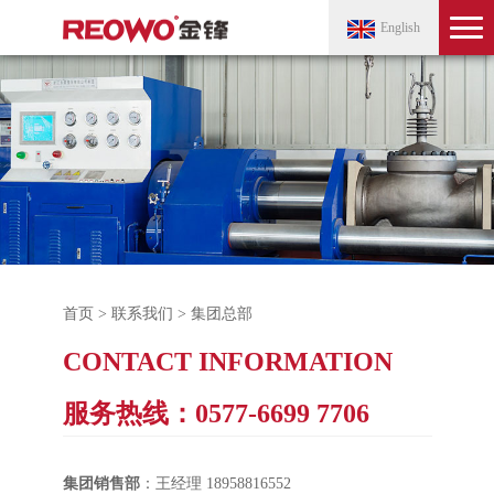
English
首页
>
联系我们
>
集团总部
CONTACT INFORMATION
服务热线：0577-6699 7706
集团销售部
：王经理 18958816552