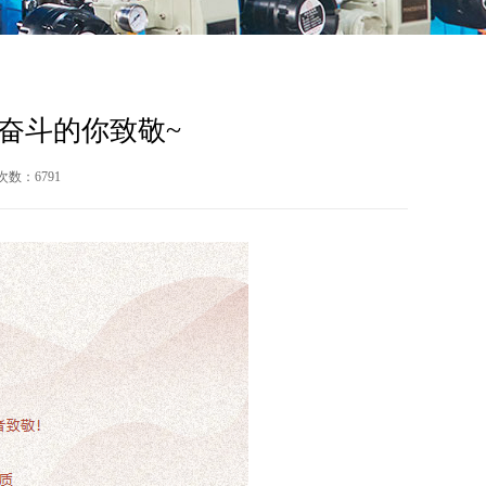
个奋斗的你致敬~
次数：6791